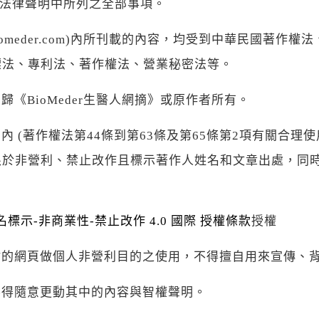
法律聲明中所列之全部事項。
(biomeder.com)內所刊載的內容，均受到中華民國
標法、專利法、著作權法、營業秘密法等。
《BioMeder生醫人網摘》或原作者所有。
內 (著作權法第44條到第63條及第65條第2項有關合
限於非營利、禁止改作且標示著作人姓名和文章出處，同
姓名標示-非商業性-禁止改作 4.0 國際 授權條款
授權
站的網頁做個人非營利目的之使用，不得擅自用來宣傳、
不得隨意更動其中的內容與智權聲明。