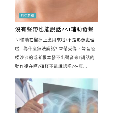
科學新知
沒有聲帶也能說話?AI輔助發聲
AI輔助在醫療上應用來啦!不是影像處理
啦.. 為什麼無法說話? 聲帶受傷，聲音啞
啞沙沙的或者根本發不出聲音來?講話的
動作還在啊?這樣不能說話嗎?在真...