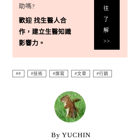
助嗎?
往
了
歡迎
找生醫人合
解
作
，
建立生醫知識
>>
影響力。
#
技術
撰寫
文章
行銷
By YUCHIN