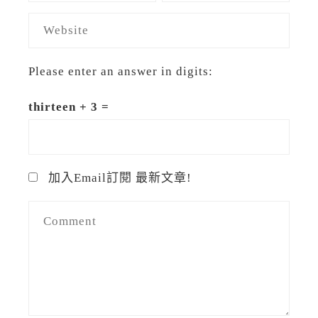
Please enter an answer in digits:
thirteen + 3 =
加入Email訂閱 最新文章!