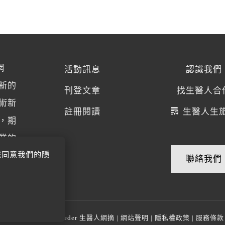
網
活動訊息
認識我們
新的
刊登文章
找生醫人合
術新
註冊閱讀
生醫人生
，期
業的
您同意我們的隱
聯絡我們
© 2014-2026
BioMeder 生醫人網摘
|
網站聲明
|
隱私權政策
|
服務條款