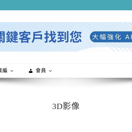
廣編
會員
3D影像