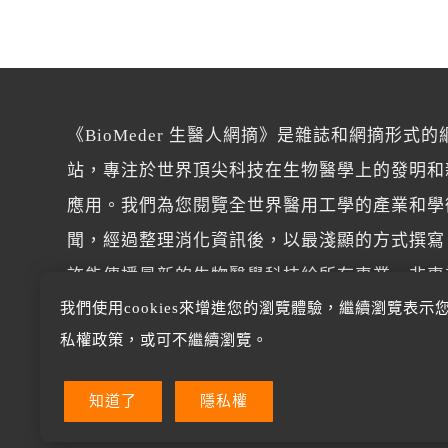
《BioMeder 生醫人網摘》是雜誌和網摘形式的
站，專注於世界頂尖科技在生物醫學上的發明和
應用。我們為您閱覽全世界醫用工學的產業和學
聞，經過整理消化資訊後，以最淺顯的方式撰寫
許能傳播最新的生物醫學科技給所有專業、非專
我們使用cookies來增進您的瀏覽體驗，繼續瀏覽表示
讀者。
私權政策，或可不繼續瀏覽。
知道了
隱私權