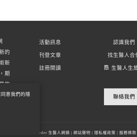
網
活動訊息
認識我們
新的
刊登文章
找生醫人合
術新
註冊閱讀
生醫人生
，期
業的
您同意我們的隱
聯絡我們
© 2014-2026
BioMeder 生醫人網摘
|
網站聲明
|
隱私權政策
|
服務條款