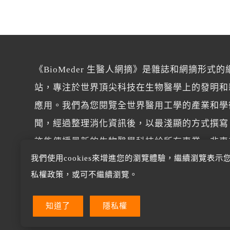
《BioMeder 生醫人網摘》是雜誌和網摘形式的
站，專注於世界頂尖科技在生物醫學上的發明和
應用。我們為您閱覽全世界醫用工學的產業和學
聞，經過整理消化資訊後，以最淺顯的方式撰寫
許能傳播最新的生物醫學科技給所有專業、非專
我們使用cookies來增進您的瀏覽體驗，繼續瀏覽表示
讀者。
私權政策，或可不繼續瀏覽。
知道了
隱私權