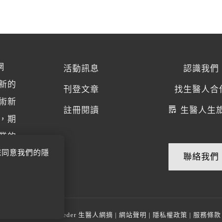
網
活動訊息
認識我們
新的
刊登文章
找生醫人合
術新
註冊閱讀
生醫人生
，期
業的
您同意我們的隱
聯絡我們
© 2014-2026
BioMeder 生醫人網摘
|
網站聲明
|
隱私權政策
|
服務條款