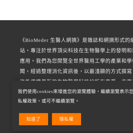
《BioMeder 生醫人網摘》是雜誌和網摘形式的
站，專注於世界頂尖科技在生物醫學上的發明和
應用。我們為您閱覽全世界醫用工學的產業和學
聞，經過整理消化資訊後，以最淺顯的方式撰寫
許能傳播最新的生物醫學科技給所有專業、非專
我們使用cookies來增進您的瀏覽體驗，繼續瀏覽表示
讀者。
私權政策，或可不繼續瀏覽。
知道了
隱私權