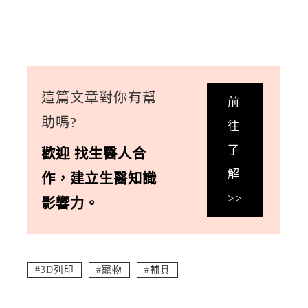
這篇文章對你有幫
前
助嗎?
往
了
歡迎
找生醫人合
解
作
，
建立生醫知識
>>
影響力。
3D列印
寵物
輔具