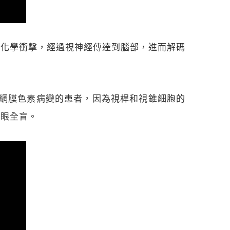
電化學衝擊，經過視神經傳達到腦部，進而解碼
胞。患有視網膜色素病變的患者，因為視桿和視錐細胞的
兩眼全盲。