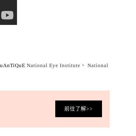
uAnTiQuE
National Eye Institute、 National
前往了解>>