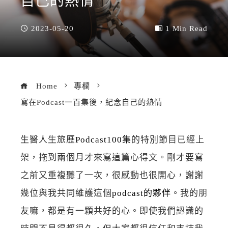
自己的熱情
2023-05-20
1 Min Read
Home
專欄
寫在Podcast一百集後，紀念自己的熱情
生醫人生旅歷
Podcast100
集
的特別節目已經上
架，拖到兩個月才來寫這篇心得文。剛才要寫
之前又重複聽了一次，很感動也很開心，謝謝
幾位與我共同維護這個
podcast
的夥伴
。我的朋
友嘛，都是有一顆共好的心。即使我們認識的