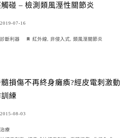
輕觸碰 – 檢測類風溼性關節炎
2019-07-16
診斷利器
紅外線
,
非侵入式
,
類風溼關節炎
脊髓損傷不再終身癱瘓?經皮電刺激動
作訓練
2015-08-03
治療