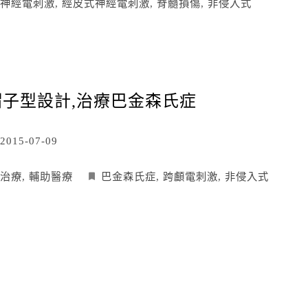
神經電刺激
,
經皮式神經電刺激
,
脊髓損傷
,
非侵入式
帽子型設計,治療巴金森氏症
2015-07-09
治療
,
輔助醫療
巴金森氏症
,
跨顱電刺激
,
非侵入式