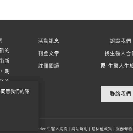
網
活動訊息
認識我們
新的
刊登文章
找生醫人合
術新
註冊閱讀
生醫人生
，期
業的
您同意我們的隱
聯絡我們
© 2014-2026
BioMeder 生醫人網摘
|
網站聲明
|
隱私權政策
|
服務條款