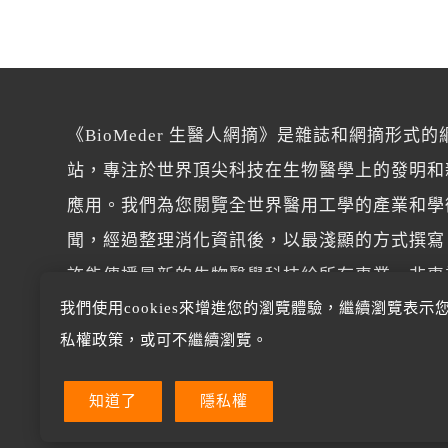
《BioMeder 生醫人網摘》是雜誌和網摘形式的
站，專注於世界頂尖科技在生物醫學上的發明和
應用。我們為您閱覽全世界醫用工學的產業和學
聞，經過整理消化資訊後，以最淺顯的方式撰寫
許能傳播最新的生物醫學科技給所有專業、非專
我們使用cookies來增進您的瀏覽體驗，繼續瀏覽表示
讀者。
私權政策，或可不繼續瀏覽。
知道了
隱私權