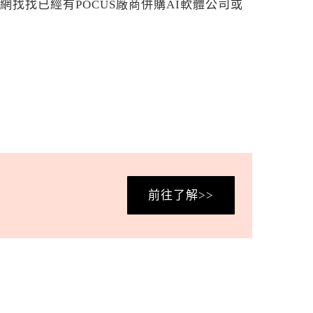
找找已經有POCUS廠商併購AI軟體公司或
前往了解>>