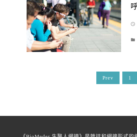
Prev
1
《BioMeder 生醫人網摘》是雜誌和網摘形式的