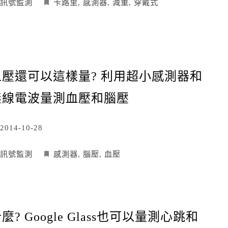
訊號監測
卡路里
,
感測器
,
減重
,
穿戴式
血壓還可以這樣量? 利用超小感測器和
無線電波量測血壓和腦壓
2014-10-28
訊號監測
感測器
,
腦壓
,
血壓
麼? Google Glass也可以量測心跳和