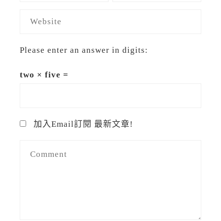
Please enter an answer in digits:
two × five =
加入Email訂閱 最新文章!