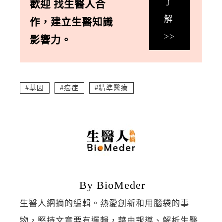
了
歡迎
找生醫人合
解
作
，
建立生醫知識
>>
影響力。
基因
癌症
精準醫療
By BioMeder
生醫人網摘的編輯。熱愛創新和用腦袋的事
物，堅持文章要有邏輯，藉由報導、解析生醫