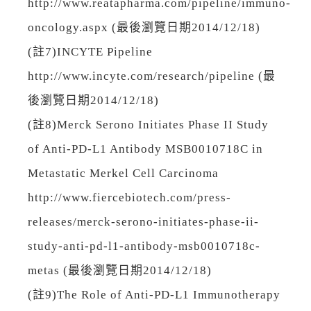
http://www.reatapharma.com/pipeline/immuno-
oncology.aspx (最後瀏覽日期2014/12/18)
(註7)INCYTE Pipeline
http://www.incyte.com/research/pipeline (最
後瀏覽日期2014/12/18)
(註8)Merck Serono Initiates Phase II Study
of Anti-PD-L1 Antibody MSB0010718C in
Metastatic Merkel Cell Carcinoma
http://www.fiercebiotech.com/press-
releases/merck-serono-initiates-phase-ii-
study-anti-pd-l1-antibody-msb0010718c-
metas (最後瀏覽日期2014/12/18)
(註9)The Role of Anti-PD-L1 Immunotherapy