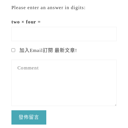
Please enter an answer in digits:
two × four =
加入Email訂閱 最新文章!