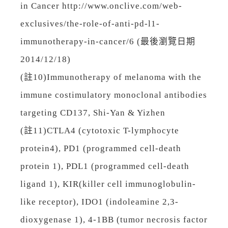
in Cancer http://www.onclive.com/web-
exclusives/the-role-of-anti-pd-l1-
immunotherapy-in-cancer/6 (最後瀏覽日期
2014/12/18)
(註10)Immunotherapy of melanoma with the
immune costimulatory monoclonal antibodies
targeting CD137, Shi-Yan & Yizhen
(註11)CTLA4 (cytotoxic T-lymphocyte
protein4), PD1 (programmed cell-death
protein 1), PDL1 (programmed cell-death
ligand 1), KIR(killer cell immunoglobulin-
like receptor), IDO1 (indoleamine 2,3-
dioxygenase 1), 4-1BB (tumor necrosis factor