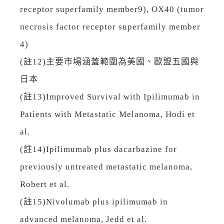
receptor superfamily member9), OX40 (tumor
necrosis factor receptor superfamily member
4)
(註12)主要市場涵蓋範圍為美國、歐盟五國與
日本
(註13)Improved Survival with Ipilimumab in
Patients with Metastatic Melanoma, Hodi et
al.
(註14)Ipilimumab plus dacarbazine for
previously untreated metastatic melanoma,
Robert et al.
(註15)Nivolumab plus ipilimumab in
advanced melanoma, Jedd et al.