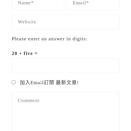
Please enter an answer in digits:
20 + five =
加入Email訂閱 最新文章!