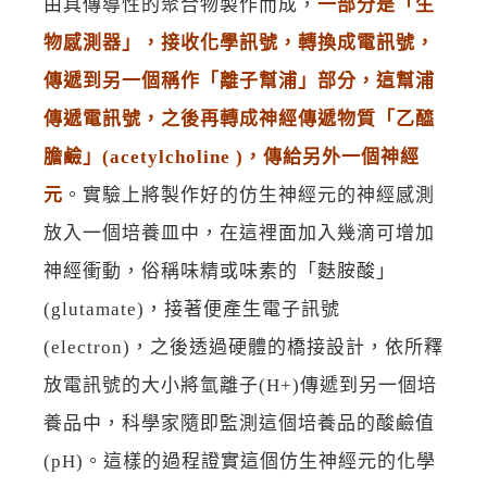
由具傳導性的聚合物製作而成，
一部分是「生
物感測器」，接收化學訊號，轉換成電訊號，
傳遞到另一個稱作「離子幫浦」部分，這幫浦
傳遞電訊號，之後再轉成神經傳遞物質「乙醯
膽鹼」(acetylcholine )，傳給另外一個神經
元
。實驗上將製作好的仿生神經元的神經感測
放入一個培養皿中，在這裡面加入幾滴可增加
神經衝動，俗稱味精或味素的「麩胺酸」
(glutamate)，接著便產生電子訊號
(electron)，之後透過硬體的橋接設計，依所釋
放電訊號的大小將氫離子(H+)傳遞到另一個培
養品中，科學家隨即監測這個培養品的酸鹼值
(pH)。這樣的過程證實這個仿生神經元的化學