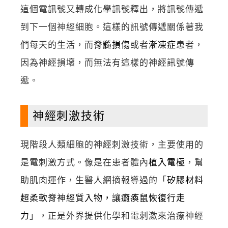
這個電訊號又轉成化學訊號釋出，將訊號傳遞
到下一個神經細胞。這樣的訊號傳遞關係著我
們每天的生活，而
脊髓損傷
或者
漸凍症
患者，
因為神經損壞，而無法有這樣的神經訊號傳
遞。
神經刺激技術
現階段人類細胞的神經刺激技術，主要使用的
是電刺激方式。像是在患者體內
植入電極
，幫
助肌肉運作，生醫人網摘報導過的「
矽膠材料
超柔軟脊神經質入物，讓癱瘓鼠恢復行走
力
」，正是外界提供化學和電刺激來治療神經