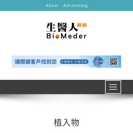
About
Advertising
植入物