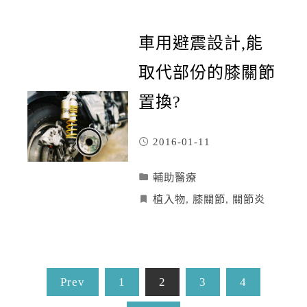
車用避震設計,能
取代部份的膝關節
置換?
2016-01-11
輔助醫療
植入物
,
膝關節
,
關節炎
Prev
1
2
3
4