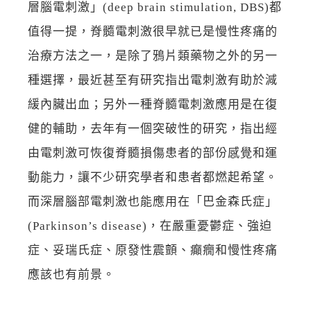
層腦電刺激」(deep brain stimulation, DBS)都
值得一提，脊髓電刺激很早就已是慢性疼痛的
治療方法之一，是除了鴉片類藥物之外的另一
種選擇，最近甚至有研究指出電刺激有助於減
緩內臟出血；另外一種脊髓電刺激應用是在復
健的輔助，去年有一個突破性的研究，指出經
由電刺激可恢復脊髓損傷患者的部份感覺和運
動能力，讓不少研究學者和患者都燃起希望。
而深層腦部電刺激也能應用在「巴金森氏症」
(Parkinson’s disease)，在嚴重憂鬱症、強迫
症、妥瑞氏症、原發性震顫、癲癇和慢性疼痛
應該也有前景。