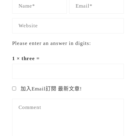
Please enter an answer in digits:
1 × three =
加入Email訂閱 最新文章!